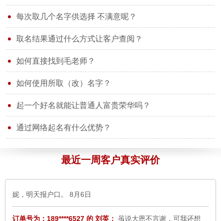
每次取几个名字供选择 不满意呢？
取名结果通过什么方式让客户查阅？
如何直接找到毛老师？
如何使用所取（改）名字？
订单号为：177****6524 的 晓红：
您大气、真诚、热情、为客户
细心周到、不厌其烦全心全意的服务感动了我，同时也温暖了我
起一个好名就能让普通人富贵荣华吗？
一颗灰心丧气的心。我发自内向的向您道一声 ：谢谢！您辛苦
了！
8月6日
通过网络起名有什么优势？
订单号为：156****5687 的 于先生：
感谢中华易名斋取名网毛老
最近一周客户真实评价
师，所取的名字家人很满意，我们研究选定；于卓含，小名；珍
妮，明天报户口。
8月6日
订单号为：189****6527 的 刘英：
虽说大恩不言谢，可我还想
说，感谢您毛老师！我跟老公在广州本地找了四家起名公司，花