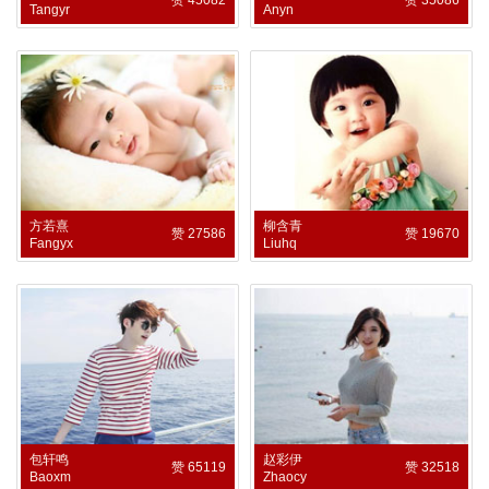
Tangyr
Anyn
方若熹
柳含青
赞 27586
赞 19670
Fangyx
Liuhq
包轩鸣
赵彩伊
赞 65119
赞 32518
Baoxm
Zhaocy