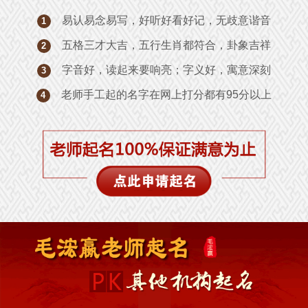
易认易念易写，好听好看好记，无歧意谐音
1
五格三才大吉，五行生肖都符合，卦象吉祥
2
字音好，读起来要响亮；字义好，寓意深刻
3
老师手工起的名字在网上打分都有95分以上
4