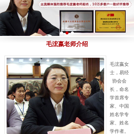
毛浤嬴老师介绍
毛浤嬴女
士，易经
协会会
长，命名
学首席专
家、中国
姓名学专
家、姓名
学作者。