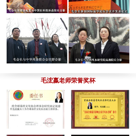
的，毛老师来起的，第一次感觉不是很满意，在和毛老师电话沟
订单号为：180****6789
的 广西南宁王先生：您的宝宝
通后，他帮我重新起了8个名字，还比较满意的。再次感谢毛老
起名结果已发出，请查收。
8月3日
师，和中华易名斋的团队。
8月5日
订单号为：189****5579
的 浙江宁波吕先生：您的宝宝
起名结果已发出，请查收。
8月2日
订单号为：135****8301 的 高女士：
其实刚开始我是非常担心
的，毕竟是网络上的交易，我选择的是毛老师亲自起名的898元
订单号为：135****4589
的 四川涪陵崔小姐：您给孩子
取名-598元汇款已经收到。
8月2日
的套餐，3天后，毛老师给我的取名结果和资料还是非常满意
的。下次介绍客户给你的。
8月4日
订单号为：132****6735
的 广东江门姚先生：您的个人
改名-898元汇款已经收到。
8月2日
订单号为：177****6524 的 晓红：
您大气、真诚、热情、为客户
毛浤嬴老师荣誉奖杯
订单号为：138****5567
的 江苏苏州林先生：您的孩子
细心周到、不厌其烦全心全意的服务感动了我，同时也温暖了我
改名-898元汇款已经收到。
8月1日
一颗灰心丧气的心。我发自内向的向您道一声 ：谢谢！您辛苦
了！
8月4日
订单号为：136****5568
的 陕西榆林石先生：你的公司
起名-998元汇款已经收到。
8月1日
订单号为：156****5687 的 于先生：
感谢中华易名斋取名网毛老
订单号为：136****2557
的 辽宁大连徐先生：您的宝宝
师，所取的名字家人很满意，我们研究选定；于卓含，小名；珍
起名结果已发出，请查收。
8月1日
妮，明天报户口。
8月4日