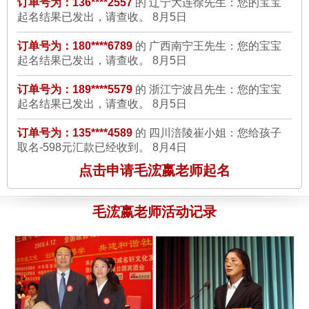
订单号为：139****3405 的 杨先生：
我选的是毛老师亲自来起得
订单号为：180****6789
的 广西南宁王先生：您的宝宝
起名结果已发出，请查收。
8月5日
A2：598的一款服务，起名完全符合了我的要求,朗朗上口,寓意
美好,而且在网上打分都有97分，真的很谢谢毛老师，我日后一定
订单号为：189****5579
的 浙江宁波吕先生：您的宝宝
介绍我的客户给你们公司
8月5日
起名结果已发出，请查收。
8月5日
订单号为：135****4589
的 四川涪陵崔小姐：您给孩子
订单号为：159****7498 的 刘先生：
说实话，我最开始还是有点
取名-598元汇款已经收到。
8月4日
担心的，因为毕竟网上的骗子网站很多，但是看到贵公司是支付
宝商家的诚信认证商家后，并且可以先将钱付到支付宝公司，我
订单号为：132****6735
的 广东江门姚先生：您的个人
改名-898元汇款已经收到。
8月4日
点击申请毛浤嬴老师起名
就选择了贵公司最好的一款服务，A4的，1498啊，当时家人都
是很反对的，但是毛老师给我起的10个名字，我和我家人看到后
订单号为：138****5567
的 江苏苏州林先生：您的孩子
都非常的满意，名字也非常的吉祥好听，大气，还有详细的起名
毛浤嬴老师活动记录
改名-898元汇款已经收到。
8月4日
说明书，等很多风水补救的知识，我真心觉得花的值得，毕竟名
订单号为：136****5568
的 陕西榆林石先生：你的公司
字是要用一辈子的。真的很感谢毛老师。
8月5日
起名-998元汇款已经收到。
8月3日
订单号为：138****2237 的 何先生：
楼上的，我和你一样，刚开
订单号为：136****2557
的 辽宁大连徐先生：您的宝宝
起名结果已发出，请查收。
8月3日
始也很怀疑能否起得名字让我们满意，所以我开始选的是598