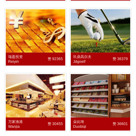
瑞盈投资
玖鼎高尔夫
赞 92365
赞 36379
Reiyin
Jdgoelf
万家渔港
朵比琦
赞 30455
赞 36601
Wanjia
Duobiqi