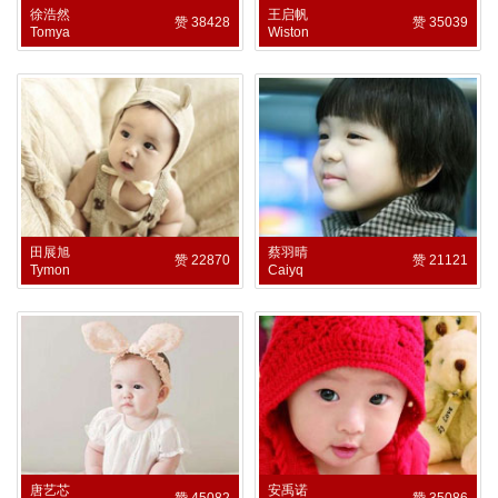
徐浩然
王启帆
赞 38428
赞 35039
Tomya
Wiston
田展旭
蔡羽晴
赞 22870
赞 21121
Tymon
Caiyq
唐艺芯
安禹诺
赞 45082
赞 35086