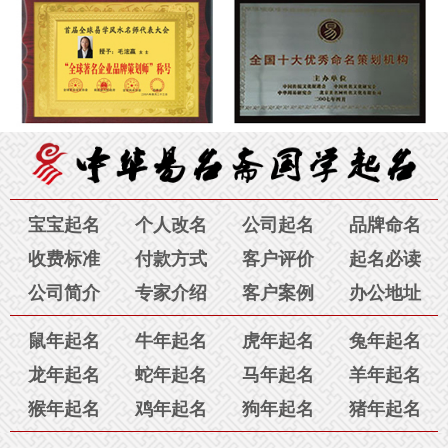
订单号为：180****6789
的 广西南宁王先生：您的宝宝
起名结果已发出，请查收。
7月31日
订单号为：189****6527 的 刘英：
虽说大恩不言谢，可我还想
说，感谢您毛老师！我跟老公在广州本地找了四家起名公司，花
订单号为：189****5579
的 浙江宁波吕先生：您的宝宝
了几千元钱都没有取到满意的好名字，在您这里支付了区区980
起名结果已发出，请查收。
7月31日
元就已经为孩子取到了喜欢的名字。令我们感动的是，我们南北
两地不在一座城市，沟通都是通过电话，邮件，视频讲解含义。
毛老师您的认真，您的专业知识，真诚、耐心和对我们家长的包
容与理解令我们感动，特别是几次已经很晚了，您却不厌其烦的
宝宝起名
个人改名
公司起名
品牌命名
为我们解答问题，为我讲解名字寓意，让我非常满意。感谢您真
收费标准
付款方式
客户评价
起名必读
诚善良的心。您就是人们常说的三善女子“善良、善思、善解人
公司简介
专家介绍
客户案例
办公地址
意”相信您一定会在幸福与快乐中成就自己的事业。祝；好人一生
平安！感谢您——孩子的母亲。
8月3日
鼠年起名
牛年起名
虎年起名
兔年起名
龙年起名
蛇年起名
马年起名
羊年起名
订单号为：135****5034 的 金先生：
一直都相信八字取名字，我
刚开始也是在别的网站上起名字，但是名字取的不好听，含义不
猴年起名
鸡年起名
狗年起名
猪年起名
好。看到贵站的毛老师，经过沟通还是觉得有信心，毛老师第一