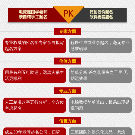
专家方面
专业权威的姓名学专家亲自拟写
程序生成或业余起名，毫无专业
起名方案
感准确率
价值方面
用最有利五行助运，远离灾祸生
简单分析,差之毫厘失之千里,无
活更顺利
助运效果
专业方面
人工精准八字五行分析，全方位
电脑数据简单算出，极易出现错
考虑起名
乱问题
信誉方面
成立30年老牌起名公司，口碑
三流团队的娱乐化次品，忽悠一