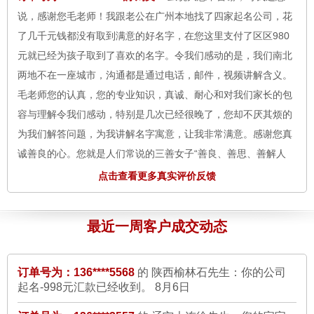
了几千元钱都没有取到满意的好名字，在您这里支付了区区980
元就已经为孩子取到了喜欢的名字。令我们感动的是，我们南北
两地不在一座城市，沟通都是通过电话，邮件，视频讲解含义。
毛老师您的认真，您的专业知识，真诚、耐心和对我们家长的包
容与理解令我们感动，特别是几次已经很晚了，您却不厌其烦的
为我们解答问题，为我讲解名字寓意，让我非常满意。感谢您真
订单号为：135****4589
的 四川涪陵崔小姐：您给孩子
诚善良的心。您就是人们常说的三善女子“善良、善思、善解人
取名-598元汇款已经收到。
8月6日
意”相信您一定会在幸福与快乐中成就自己的事业。祝；好人一生
订单号为：132****6735
的 广东江门姚先生：您的个人
平安！感谢您——孩子的母亲。
8月6日
改名-898元汇款已经收到。
8月6日
点击查看更多真实评价反馈
订单号为：135****5034 的 金先生：
一直都相信八字取名字，我
订单号为：138****5567
的 江苏苏州林先生：您的孩子
改名-898元汇款已经收到。
8月6日
刚开始也是在别的网站上起名字，但是名字取的不好听，含义不
最近一周客户成交动态
好。看到贵站的毛老师，经过沟通还是觉得有信心，毛老师第一
订单号为：136****5568
的 陕西榆林石先生：你的公司
次起的名字家里人意见不太统一，然后毛老师又给了第二次的结
起名-998元汇款已经收到。
8月6日
果，经过协商，总算选到合适的好名字了，心里的石头终于落下
订单号为：136****2557
的 辽宁大连徐先生：您的宝宝
了。谢谢毛老师专业的服务。
8月6日
起名结果已发出，请查收。
8月5日