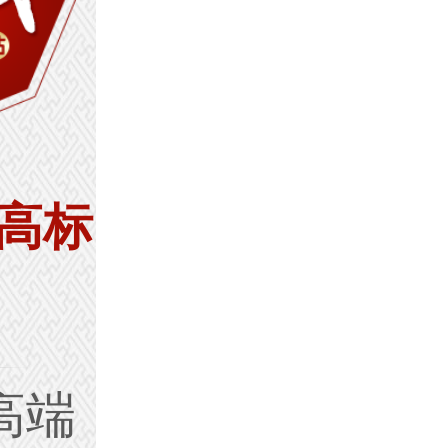
高标
高端