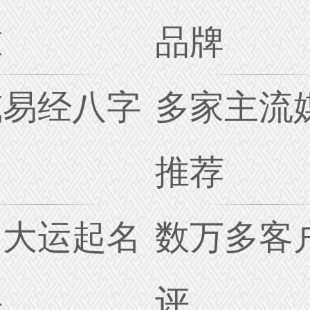
准
品牌
威易经八字
多家主流
名
推荐
创大运起名
数万多客
诀
评