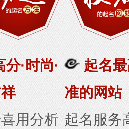
高分·时尚·
起名最
吉祥
准的网站
行喜用分析
起名服务