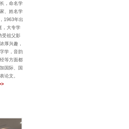
长，命名学
家、姓名学
1963年出
庭，大专学
幼受祖父影
浓厚兴趣，
字学，音韵
经等方面都
加国际、国
发表论文。
>