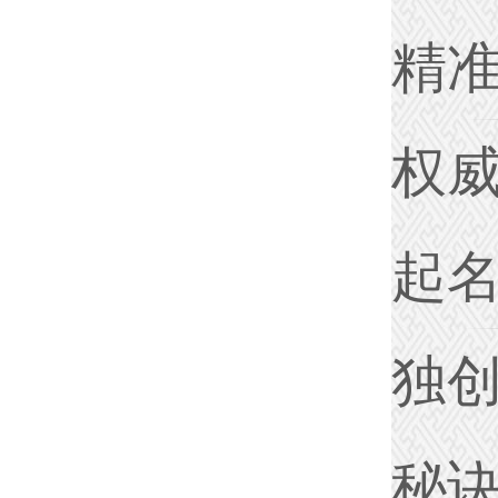
精
权
起
独
秘