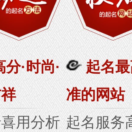
高分·时尚·
起名最
吉祥
准的网站
行喜用分析
起名服务