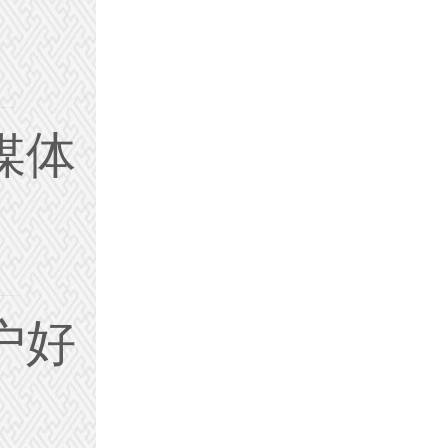
媒体
户好