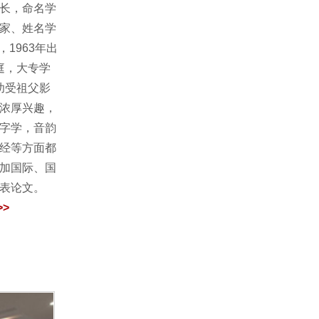
长，命名学
家、姓名学
1963年出
庭，大专学
幼受祖父影
浓厚兴趣，
字学，音韵
经等方面都
加国际、国
发表论文。
>