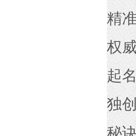
精
权
起
独
秘