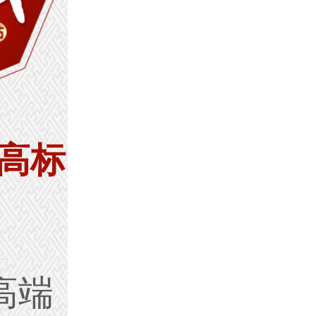
高标
高端