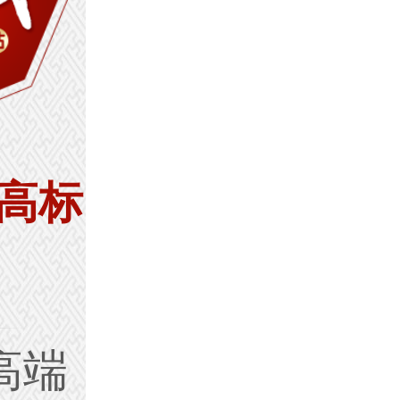
高标
高端