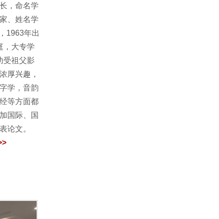
长，命名学
家、姓名学
1963年出
庭，大专学
幼受祖父影
浓厚兴趣，
字学，音韵
经等方面都
加国际、国
发表论文。
>