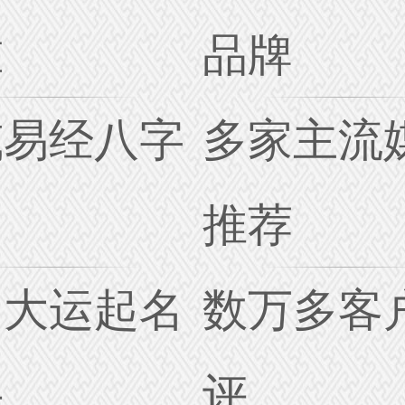
准
品牌
威易经八字
多家主流
名
推荐
创大运起名
数万多客
诀
评