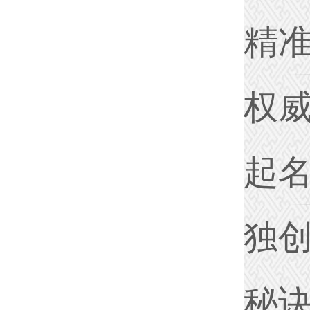
精
权
起
独
秘