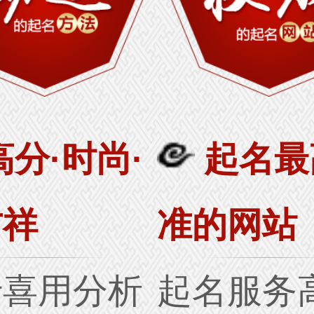
高分·时尚·
起名最
吉祥
准的网站
行喜用分析
起名服务