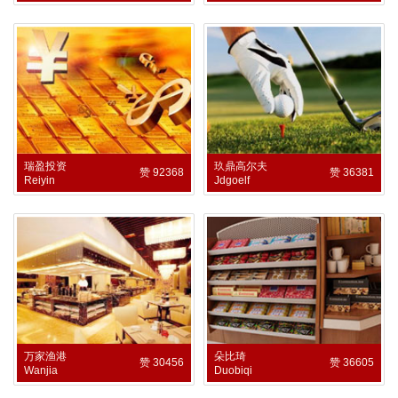
瑞盈投资
玖鼎高尔夫
赞 92368
赞 36381
Reiyin
Jdgoelf
万家渔港
朵比琦
赞 30456
赞 36605
Wanjia
Duobiqi