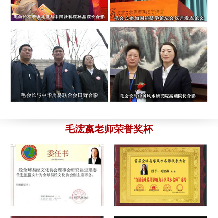
通后，他帮我重新起了8个名字，还比较满意的。再次感谢毛老
起名结果已发出，请查收。
8月3日
师，和中华易名斋的团队。
8月5日
订单号为：189****5579
的 浙江宁波吕先生：您的宝宝
起名结果已发出，请查收。
8月2日
订单号为：135****8301 的 高女士：
其实刚开始我是非常担心
的，毕竟是网络上的交易，我选择的是毛老师亲自起名的898元
订单号为：135****4589
的 四川涪陵崔小姐：您给孩子
取名-598元汇款已经收到。
8月2日
的套餐，3天后，毛老师给我的取名结果和资料还是非常满意
的。下次介绍客户给你的。
8月4日
订单号为：132****6735
的 广东江门姚先生：您的个人
改名-898元汇款已经收到。
8月2日
订单号为：177****6524 的 晓红：
您大气、真诚、热情、为客户
订单号为：138****5567
的 江苏苏州林先生：您的孩子
细心周到、不厌其烦全心全意的服务感动了我，同时也温暖了我
毛浤嬴老师荣誉奖杯
改名-898元汇款已经收到。
8月1日
一颗灰心丧气的心。我发自内向的向您道一声 ：谢谢！您辛苦
了！
8月4日
订单号为：136****5568
的 陕西榆林石先生：你的公司
起名-998元汇款已经收到。
8月1日
订单号为：156****5687 的 于先生：
感谢中华易名斋取名网毛老
订单号为：136****2557
的 辽宁大连徐先生：您的宝宝
师，所取的名字家人很满意，我们研究选定；于卓含，小名；珍
起名结果已发出，请查收。
8月1日
妮，明天报户口。
8月4日
订单号为：180****6789
的 广西南宁王先生：您的宝宝