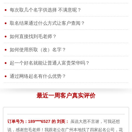
每次取几个名字供选择 不满意呢？
取名结果通过什么方式让客户查阅？
如何直接找到毛老师？
订单号为：177****6524 的 晓红：
您大气、真诚、热情、为客户
细心周到、不厌其烦全心全意的服务感动了我，同时也温暖了我
如何使用所取（改）名字？
一颗灰心丧气的心。我发自内向的向您道一声 ：谢谢！您辛苦
起一个好名就能让普通人富贵荣华吗？
了！
8月6日
通过网络起名有什么优势？
订单号为：156****5687 的 于先生：
感谢中华易名斋取名网毛老
师，所取的名字家人很满意，我们研究选定；于卓含，小名；珍
最近一周客户真实评价
妮，明天报户口。
8月6日
订单号为：189****6527 的 刘英：
虽说大恩不言谢，可我还想
说，感谢您毛老师！我跟老公在广州本地找了四家起名公司，花
了几千元钱都没有取到满意的好名字，在您这里支付了区区980