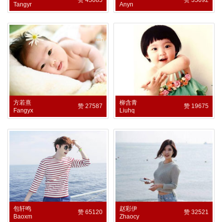
Tangyr
Anyn
方若熹
柳含青
赞 27587
赞 19675
Fangyx
Liuhq
包轩鸣
赵彩伊
赞 65120
赞 32521
Baoxm
Zhaocy