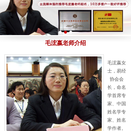
毛浤嬴老师介绍
毛浤嬴女
士，易经
协会会
长，命名
学首席专
家、中国
姓名学专
家、姓名
学作者。