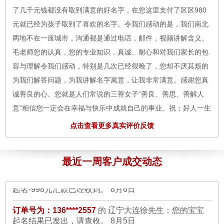
元就已经为孩子取到了喜欢的名字。令我们感动的是，我们南北
两地不在一座城市，沟通都是通过电话，邮件，视频讲解含义。
毛老师您的认真，您的专业知识，真诚、耐心和对我们家长的包
容与理解令我们感动，特别是几次已经很晚了，您却不厌其烦的
为我们解答问题，为我讲解名字寓意，让我非常满意。感谢您真
订单号为：135****4589
的 四川涪陵崔小姐：您给孩子
诚善良的心。您就是人们常说的三善女子“善良、善思、善解人
取名-598元汇款已经收到。
8月6日
意”相信您一定会在幸福与快乐中成就自己的事业。祝；好人一生
订单号为：132****6735
的 广东江门姚先生：您的个人
平安！感谢您——孩子的母亲。
8月6日
改名-898元汇款已经收到。
8月6日
点击查看更多真实评价反馈
订单号为：135****5034 的 金先生：
一直都相信八字取名字，我
订单号为：138****5567
的 江苏苏州林先生：您的孩子
改名-898元汇款已经收到。
8月6日
刚开始也是在别的网站上起名字，但是名字取的不好听，含义不
好。看到贵站的毛老师，经过沟通还是觉得有信心，毛老师第一
最近一周客户成交动态
订单号为：136****5568
的 陕西榆林石先生：你的公司
次起的名字家里人意见不太统一，然后毛老师又给了第二次的结
起名-998元汇款已经收到。
8月6日
果，经过协商，总算选到合适的好名字了，心里的石头终于落下
订单号为：136****2557
的 辽宁大连徐先生：您的宝宝
了。谢谢毛老师专业的服务。
8月6日
起名结果已发出，请查收。
8月5日
订单号为：139****3405 的 杨先生：
我选的是毛老师亲自来起得
订单号为：180****6789
的 广西南宁王先生：您的宝宝