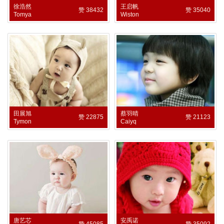
徐浩然
王启帆
赞 38432
赞 35040
Tomya
Wiston
田展旭
蔡羽晴
赞 22875
赞 21123
Tymon
Caiyq
唐艺芯
安禹诺
赞 45085
赞 35092