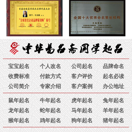
起名结果已发出，请查收。
7月31日
订单号为：189****6527 的 刘英：
虽说大恩不言谢，可我还想
说，感谢您毛老师！我跟老公在广州本地找了四家起名公司，花
订单号为：189****5579
的 浙江宁波吕先生：您的宝宝
了几千元钱都没有取到满意的好名字，在您这里支付了区区980
起名结果已发出，请查收。
7月31日
元就已经为孩子取到了喜欢的名字。令我们感动的是，我们南北
两地不在一座城市，沟通都是通过电话，邮件，视频讲解含义。
毛老师您的认真，您的专业知识，真诚、耐心和对我们家长的包
容与理解令我们感动，特别是几次已经很晚了，您却不厌其烦的
为我们解答问题，为我讲解名字寓意，让我非常满意。感谢您真
宝宝起名
个人改名
公司起名
品牌命名
诚善良的心。您就是人们常说的三善女子“善良、善思、善解人
收费标准
付款方式
客户评价
起名必读
意”相信您一定会在幸福与快乐中成就自己的事业。祝；好人一生
公司简介
专家介绍
客户案例
办公地址
平安！感谢您——孩子的母亲。
8月3日
鼠年起名
牛年起名
虎年起名
兔年起名
订单号为：135****5034 的 金先生：
一直都相信八字取名字，我
刚开始也是在别的网站上起名字，但是名字取的不好听，含义不
龙年起名
蛇年起名
马年起名
羊年起名
好。看到贵站的毛老师，经过沟通还是觉得有信心，毛老师第一
猴年起名
鸡年起名
狗年起名
猪年起名
次起的名字家里人意见不太统一，然后毛老师又给了第二次的结