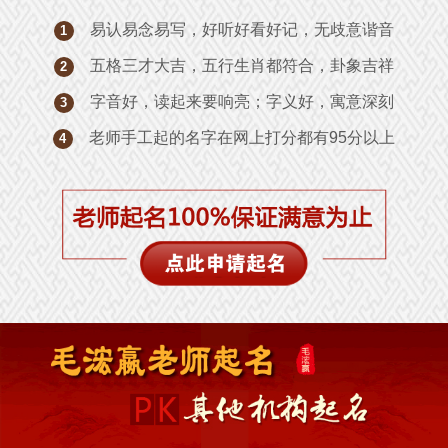
易认易念易写，好听好看好记，无歧意谐音
1
五格三才大吉，五行生肖都符合，卦象吉祥
2
字音好，读起来要响亮；字义好，寓意深刻
3
老师手工起的名字在网上打分都有95分以上
4