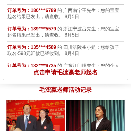
起名结果已发出，请查收。
8月5日
A2：598的一款服务，起名完全符合了我的要求,朗朗上口,寓意
美好,而且在网上打分都有97分，真的很谢谢毛老师，我日后一定
订单号为：189****5579
的 浙江宁波吕先生：您的宝宝
介绍我的客户给你们公司
8月5日
起名结果已发出，请查收。
8月5日
订单号为：135****4589
的 四川涪陵崔小姐：您给孩子
订单号为：159****7498 的 刘先生：
说实话，我最开始还是有点
取名-598元汇款已经收到。
8月4日
担心的，因为毕竟网上的骗子网站很多，但是看到贵公司是支付
宝商家的诚信认证商家后，并且可以先将钱付到支付宝公司，我
订单号为：132****6735
的 广东江门姚先生：您的个人
改名-898元汇款已经收到。
8月4日
就选择了贵公司最好的一款服务，A4的，1498啊，当时家人都
是很反对的，但是毛老师给我起的10个名字，我和我家人看到后
点击申请毛浤嬴老师起名
订单号为：138****5567
的 江苏苏州林先生：您的孩子
都非常的满意，名字也非常的吉祥好听，大气，还有详细的起名
改名-898元汇款已经收到。
8月4日
说明书，等很多风水补救的知识，我真心觉得花的值得，毕竟名
毛浤嬴老师活动记录
订单号为：136****5568
的 陕西榆林石先生：你的公司
字是要用一辈子的。真的很感谢毛老师。
8月5日
起名-998元汇款已经收到。
8月3日
订单号为：138****2237 的 何先生：
楼上的，我和你一样，刚开
订单号为：136****2557
的 辽宁大连徐先生：您的宝宝
起名结果已发出，请查收。
8月3日
始也很怀疑能否起得名字让我们满意，所以我开始选的是598
的，毛老师来起的，第一次感觉不是很满意，在和毛老师电话沟
订单号为：180****6789
的 广西南宁王先生：您的宝宝