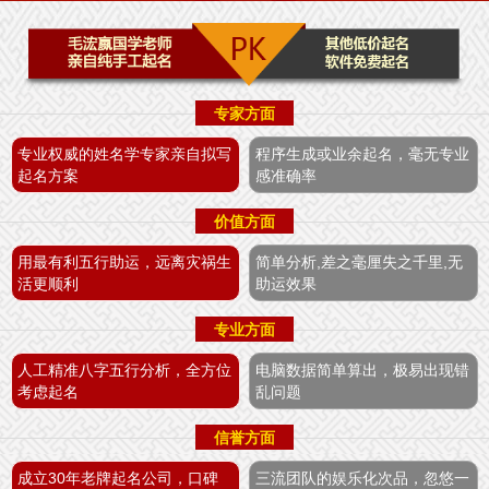
专家方面
专业权威的姓名学专家亲自拟写
程序生成或业余起名，毫无专业
起名方案
感准确率
价值方面
用最有利五行助运，远离灾祸生
简单分析,差之毫厘失之千里,无
活更顺利
助运效果
专业方面
人工精准八字五行分析，全方位
电脑数据简单算出，极易出现错
考虑起名
乱问题
信誉方面
成立30年老牌起名公司，口碑
三流团队的娱乐化次品，忽悠一