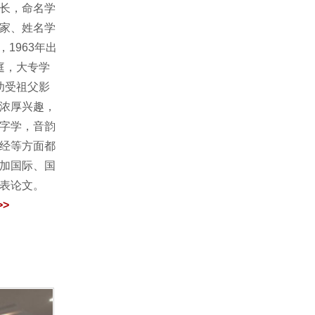
长，命名学
家、姓名学
1963年出
庭，大专学
幼受祖父影
浓厚兴趣，
字学，音韵
经等方面都
加国际、国
发表论文。
>