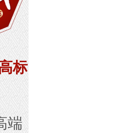
高标
高端