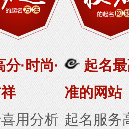
高分·时尚·
起名最
吉祥
准的网站
行喜用分析
起名服务