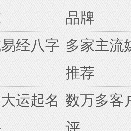
准
品牌
威易经八字
多家主流
名
推荐
创大运起名
数万多客
诀
评