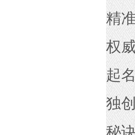
精
权
起
独
秘