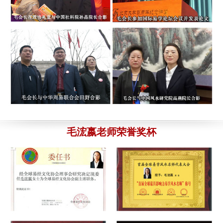
师，和中华易名斋的团队。
8月5日
订单号为：189****5579
的 浙江宁波吕先生：您的宝宝
起名结果已发出，请查收。
8月2日
订单号为：135****8301 的 高女士：
其实刚开始我是非常担心
的，毕竟是网络上的交易，我选择的是毛老师亲自起名的898元
订单号为：135****4589
的 四川涪陵崔小姐：您给孩子
取名-598元汇款已经收到。
8月2日
的套餐，3天后，毛老师给我的取名结果和资料还是非常满意
的。下次介绍客户给你的。
8月4日
订单号为：132****6735
的 广东江门姚先生：您的个人
改名-898元汇款已经收到。
8月2日
订单号为：177****6524 的 晓红：
您大气、真诚、热情、为客户
订单号为：138****5567
的 江苏苏州林先生：您的孩子
细心周到、不厌其烦全心全意的服务感动了我，同时也温暖了我
改名-898元汇款已经收到。
8月1日
一颗灰心丧气的心。我发自内向的向您道一声 ：谢谢！您辛苦
毛浤嬴老师荣誉奖杯
了！
8月4日
订单号为：136****5568
的 陕西榆林石先生：你的公司
起名-998元汇款已经收到。
8月1日
订单号为：156****5687 的 于先生：
感谢中华易名斋取名网毛老
订单号为：136****2557
的 辽宁大连徐先生：您的宝宝
师，所取的名字家人很满意，我们研究选定；于卓含，小名；珍
起名结果已发出，请查收。
8月1日
妮，明天报户口。
8月4日
订单号为：180****6789
的 广西南宁王先生：您的宝宝
起名结果已发出，请查收。
7月31日
订单号为：189****6527 的 刘英：
虽说大恩不言谢，可我还想