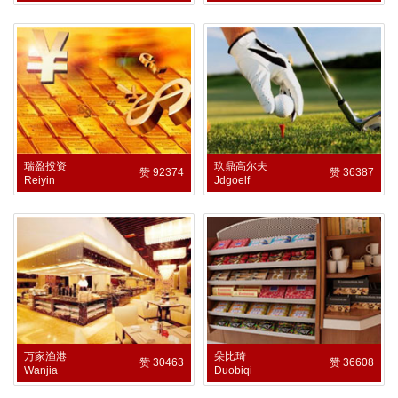
瑞盈投资
玖鼎高尔夫
赞 92374
赞 36387
Reiyin
Jdgoelf
万家渔港
朵比琦
赞 30463
赞 36608
Wanjia
Duobiqi