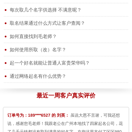
每次取几个名字供选择 不满意呢？
取名结果通过什么方式让客户查阅？
订单号为：177****6524 的 晓红：
您大气、真诚、热情、为客户
如何直接找到毛老师？
细心周到、不厌其烦全心全意的服务感动了我，同时也温暖了我
如何使用所取（改）名字？
一颗灰心丧气的心。我发自内向的向您道一声 ：谢谢！您辛苦
了！
8月6日
起一个好名就能让普通人富贵荣华吗？
订单号为：156****5687 的 于先生：
感谢中华易名斋取名网毛老
通过网络起名有什么优势？
师，所取的名字家人很满意，我们研究选定；于卓含，小名；珍
妮，明天报户口。
8月6日
最近一周客户真实评价
订单号为：189****6527 的 刘英：
虽说大恩不言谢，可我还想
说，感谢您毛老师！我跟老公在广州本地找了四家起名公司，花
了几千元钱都没有取到满意的好名字，在您这里支付了区区980
元就已经为孩子取到了喜欢的名字。令我们感动的是，我们南北