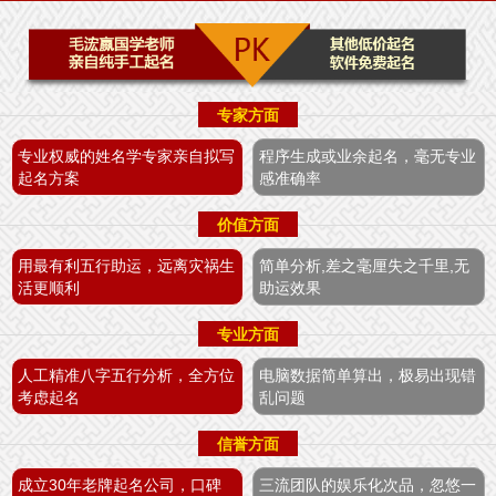
专家方面
专业权威的姓名学专家亲自拟写
程序生成或业余起名，毫无专业
起名方案
感准确率
价值方面
用最有利五行助运，远离灾祸生
简单分析,差之毫厘失之千里,无
活更顺利
助运效果
专业方面
人工精准八字五行分析，全方位
电脑数据简单算出，极易出现错
考虑起名
乱问题
信誉方面
成立30年老牌起名公司，口碑
三流团队的娱乐化次品，忽悠一