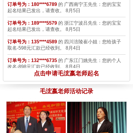
起名结果已发出，请查收。
8月5日
A2：598的一款服务，起名完全符合了我的要求,朗朗上口,寓意
美好,而且在网上打分都有97分，真的很谢谢毛老师，我日后一定
订单号为：189****5579
的 浙江宁波吕先生：您的宝宝
介绍我的客户给你们公司
8月5日
起名结果已发出，请查收。
8月5日
订单号为：135****4589
的 四川涪陵崔小姐：您给孩子
订单号为：159****7498 的 刘先生：
说实话，我最开始还是有点
取名-598元汇款已经收到。
8月4日
担心的，因为毕竟网上的骗子网站很多，但是看到贵公司是支付
宝商家的诚信认证商家后，并且可以先将钱付到支付宝公司，我
订单号为：132****6735
的 广东江门姚先生：您的个人
改名-898元汇款已经收到。
8月4日
就选择了贵公司最好的一款服务，A4的，1498啊，当时家人都
是很反对的，但是毛老师给我起的10个名字，我和我家人看到后
订单号为：138****5567
的 江苏苏州林先生：您的孩子
点击申请毛浤嬴老师起名
都非常的满意，名字也非常的吉祥好听，大气，还有详细的起名
改名-898元汇款已经收到。
8月4日
说明书，等很多风水补救的知识，我真心觉得花的值得，毕竟名
订单号为：136****5568
的 陕西榆林石先生：你的公司
毛浤嬴老师活动记录
字是要用一辈子的。真的很感谢毛老师。
8月5日
起名-998元汇款已经收到。
8月3日
订单号为：138****2237 的 何先生：
楼上的，我和你一样，刚开
订单号为：136****2557
的 辽宁大连徐先生：您的宝宝
起名结果已发出，请查收。
8月3日
始也很怀疑能否起得名字让我们满意，所以我开始选的是598
的，毛老师来起的，第一次感觉不是很满意，在和毛老师电话沟
订单号为：180****6789
的 广西南宁王先生：您的宝宝
通后，他帮我重新起了8个名字，还比较满意的。再次感谢毛老
起名结果已发出，请查收。
8月3日