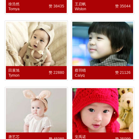
徐浩然
王启帆
赞 38435
赞 35044
Tomya
Wiston
田展旭
蔡羽晴
赞 22880
赞 21126
Tymon
Caiyq
唐艺芯
安禹诺
赞 45089
赞 35099