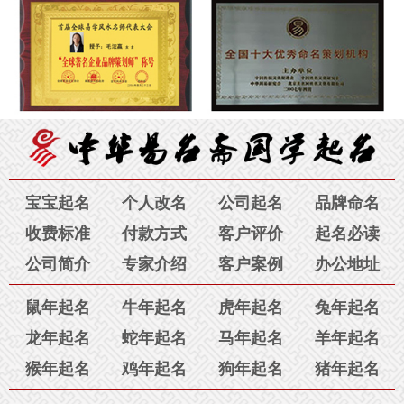
说，感谢您毛老师！我跟老公在广州本地找了四家起名公司，花
订单号为：189****5579
的 浙江宁波吕先生：您的宝宝
了几千元钱都没有取到满意的好名字，在您这里支付了区区980
起名结果已发出，请查收。
7月31日
元就已经为孩子取到了喜欢的名字。令我们感动的是，我们南北
两地不在一座城市，沟通都是通过电话，邮件，视频讲解含义。
毛老师您的认真，您的专业知识，真诚、耐心和对我们家长的包
容与理解令我们感动，特别是几次已经很晚了，您却不厌其烦的
为我们解答问题，为我讲解名字寓意，让我非常满意。感谢您真
诚善良的心。您就是人们常说的三善女子“善良、善思、善解人
宝宝起名
个人改名
公司起名
品牌命名
意”相信您一定会在幸福与快乐中成就自己的事业。祝；好人一生
收费标准
付款方式
客户评价
起名必读
平安！感谢您——孩子的母亲。
8月3日
公司简介
专家介绍
客户案例
办公地址
订单号为：135****5034 的 金先生：
一直都相信八字取名字，我
鼠年起名
牛年起名
虎年起名
兔年起名
刚开始也是在别的网站上起名字，但是名字取的不好听，含义不
龙年起名
蛇年起名
马年起名
羊年起名
好。看到贵站的毛老师，经过沟通还是觉得有信心，毛老师第一
次起的名字家里人意见不太统一，然后毛老师又给了第二次的结
猴年起名
鸡年起名
狗年起名
猪年起名
果，经过协商，总算选到合适的好名字了，心里的石头终于落下