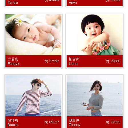
Tangyr
Anyn
方若熹
柳含青
赞 27592
赞 19680
Fangyx
Liuhq
包轩鸣
赵彩伊
赞 65127
赞 32525
Baoxm
Zhaocy