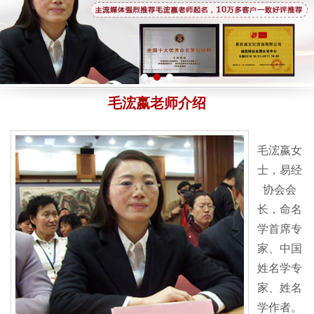
毛浤嬴老师介绍
毛浤嬴女
士，易经
协会会
长，命名
学首席专
家、中国
姓名学专
家、姓名
学作者。