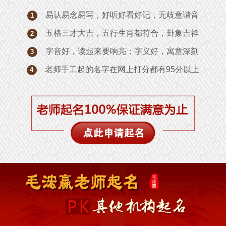
易认易念易写，好听好看好记，无歧意谐音
1
五格三才大吉，五行生肖都符合，卦象吉祥
2
字音好，读起来要响亮；字义好，寓意深刻
3
老师手工起的名字在网上打分都有95分以上
4