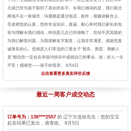
两地不在一座城市，沟通都是通过电话，邮件，视频讲解含义。
毛老师您的认真，您的专业知识，真诚、耐心和对我们家长的包
容与理解令我们感动，特别是几次已经很晚了，您却不厌其烦的
为我们解答问题，为我讲解名字寓意，让我非常满意。感谢您真
订单号为：135****4589
的 四川涪陵崔小姐：您给孩子
诚善良的心。您就是人们常说的三善女子“善良、善思、善解人
取名-598元汇款已经收到。
8月6日
意”相信您一定会在幸福与快乐中成就自己的事业。祝；好人一生
订单号为：132****6735
的 广东江门姚先生：您的个人
平安！感谢您——孩子的母亲。
8月6日
改名-898元汇款已经收到。
8月6日
订单号为：135****5034 的 金先生：
一直都相信八字取名字，我
订单号为：138****5567
的 江苏苏州林先生：您的孩子
点击查看更多真实评价反馈
改名-898元汇款已经收到。
8月6日
刚开始也是在别的网站上起名字，但是名字取的不好听，含义不
好。看到贵站的毛老师，经过沟通还是觉得有信心，毛老师第一
订单号为：136****5568
的 陕西榆林石先生：你的公司
最近一周客户成交动态
次起的名字家里人意见不太统一，然后毛老师又给了第二次的结
起名-998元汇款已经收到。
8月6日
果，经过协商，总算选到合适的好名字了，心里的石头终于落下
订单号为：136****2557
的 辽宁大连徐先生：您的宝宝
了。谢谢毛老师专业的服务。
8月6日
起名结果已发出，请查收。
8月5日
订单号为：139****3405 的 杨先生：
我选的是毛老师亲自来起得
订单号为：180****6789
的 广西南宁王先生：您的宝宝